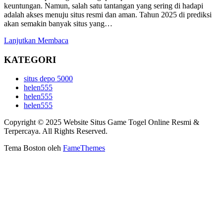
keuntungan. Namun, salah satu tantangan yang sering di hadapi
adalah akses menuju situs resmi dan aman. Tahun 2025 di prediksi
akan semakin banyak situs yang…
Lanjutkan Membaca
KATEGORI
situs depo 5000
helen555
helen555
helen555
Copyright © 2025 Website Situs Game Togel Online Resmi &
Terpercaya. All Rights Reserved.
Tema Boston oleh
FameThemes