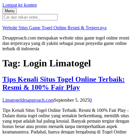
Lompat ke konten
Menu
Website Situs Game Togel Online Resmi & Terpercaya
Drsapproach.com merupakan website situs game togel online resmi
dan terpercaya yang di yakini sebagai pusat penyedia game online
terbaik di indonesia
Tag:
Login Limatogel
Tips Kenali Situs Togel Online Terbaik:
Resmi & 100% Fair Play
Limatogel
drsapproach.com
September 5, 2025
0
Tips Kenali Situs Togel Online Terbaik: Resmi & 100% Fair Play -
Dalam dunia togel online yang semakin berkembang, memilih situs
yang tepat adalah hal paling krusial. Banyak pemain tergiur dengan
bonus besar atau promo menarik tanpa memperhatikan aspek
keamanannya. Padahal, hanya dengan bergabung di Togel Online