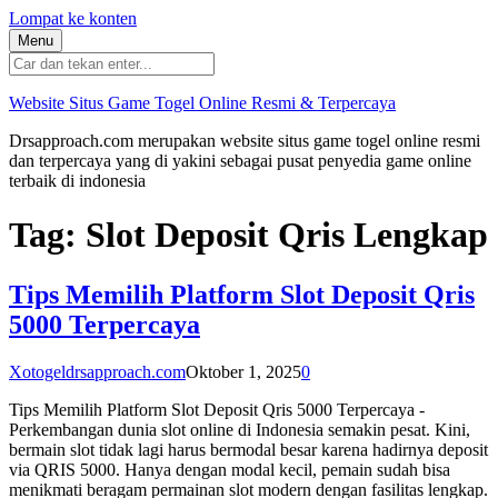
Lompat ke konten
Menu
Website Situs Game Togel Online Resmi & Terpercaya
Drsapproach.com merupakan website situs game togel online resmi
dan terpercaya yang di yakini sebagai pusat penyedia game online
terbaik di indonesia
Tag:
Slot Deposit Qris Lengkap
Tips Memilih Platform Slot Deposit Qris
5000 Terpercaya
Xotogel
drsapproach.com
Oktober 1, 2025
0
Tips Memilih Platform Slot Deposit Qris 5000 Terpercaya -
Perkembangan dunia slot online di Indonesia semakin pesat. Kini,
bermain slot tidak lagi harus bermodal besar karena hadirnya deposit
via QRIS 5000. Hanya dengan modal kecil, pemain sudah bisa
menikmati beragam permainan slot modern dengan fasilitas lengkap.