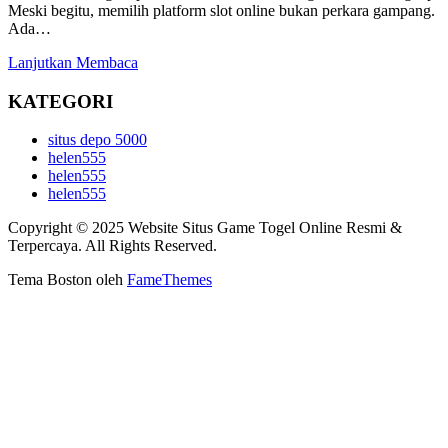
Meski begitu, memilih platform slot online bukan perkara gampang.
Ada…
Lanjutkan Membaca
KATEGORI
situs depo 5000
helen555
helen555
helen555
Copyright © 2025 Website Situs Game Togel Online Resmi &
Terpercaya. All Rights Reserved.
Tema Boston oleh
FameThemes