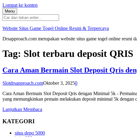
Lompat ke konten
Menu
Website Situs Game Togel Online Resmi & Terpercaya
Drsapproach.com merupakan website situs game togel online resmi dan
Tag:
Slot terbaru deposit QRIS
Cara Aman Bermain Slot Deposit Qris de
Slot
drsapproach.com
Oktober 3, 2025
0
Cara Aman Bermain Slot Deposit Qris dengan Minimal 5k - Permainan sl
yang memungkinkan pemain melakukan deposit minimal 5k dengan cep
Lanjutkan Membaca
KATEGORI
situs depo 5000