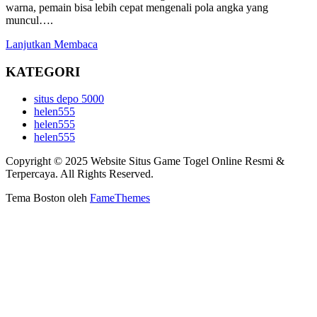
warna, pemain bisa lebih cepat mengenali pola angka yang
muncul….
Lanjutkan Membaca
KATEGORI
situs depo 5000
helen555
helen555
helen555
Copyright © 2025 Website Situs Game Togel Online Resmi &
Terpercaya. All Rights Reserved.
Tema Boston oleh
FameThemes