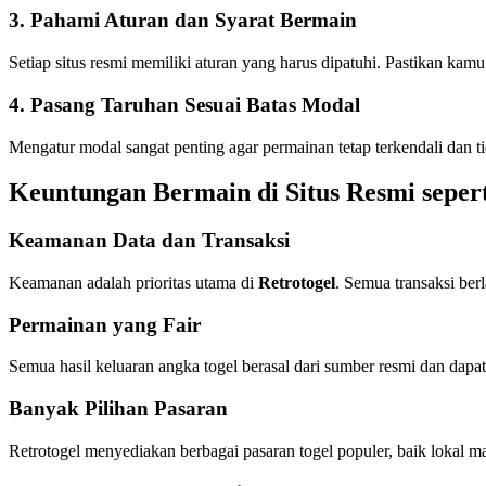
3. Pahami Aturan dan Syarat Bermain
Setiap situs resmi memiliki aturan yang harus dipatuhi. Pastikan 
4. Pasang Taruhan Sesuai Batas Modal
Mengatur modal sangat penting agar permainan tetap terkendali dan
Keuntungan Bermain di Situs Resmi sepert
Keamanan Data dan Transaksi
Keamanan adalah prioritas utama di
Retrotogel
. Semua transaksi ber
Permainan yang Fair
Semua hasil keluaran angka togel berasal dari sumber resmi dan dapat
Banyak Pilihan Pasaran
Retrotogel menyediakan berbagai pasaran togel populer, baik lokal m