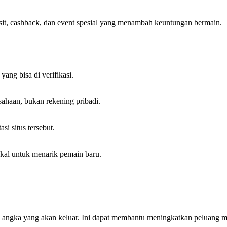
sit, cashback, dan event spesial yang menambah keuntungan bermain.
yang bisa di verifikasi.
sahaan, bukan rekening pribadi.
si situs tersebut.
kal untuk menarik pemain baru.
angka yang akan keluar. Ini dapat membantu meningkatkan peluang 