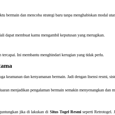
ktu bermain dan mencoba strategi baru tanpa menghabiskan modal uta
ndali dapat membuat kamu mengambil keputusan yang merugikan.
 tercapai. Ini membantu menghindari kerugian yang tidak perlu.
Utama
juga keamanan dan kenyamanan bermain. Jadi dengan lisensi resmi, sis
 keluaran menjadikan pengalaman bermain semakin menyenangkan dan 
guntungkan jika di lakukan di
Situs Togel Resmi
seperti Retrotogel. 