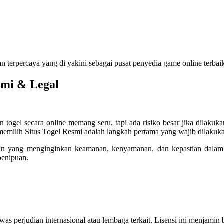
 terpercaya yang di yakini sebagai pusat penyedia game online terbaik
smi & Legal
 togel secara online memang seru, tapi ada risiko besar jika dilakukan
u, memilih Situs Togel Resmi adalah langkah pertama yang wajib dilakuk
in yang menginginkan keamanan, kenyamanan, dan kepastian dalam s
penipuan.
was perjudian internasional atau lembaga terkait. Lisensi ini menjamin 