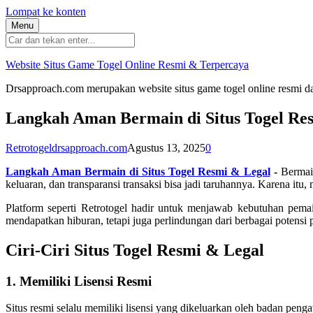
Lompat ke konten
Menu
Website Situs Game Togel Online Resmi & Terpercaya
Drsapproach.com merupakan website situs game togel online resmi dan
Langkah Aman Bermain di Situs Togel Re
Retrotogel
drsapproach.com
Agustus 13, 2025
0
Langkah Aman Bermain di Situs Togel Resmi & Legal
-
Bermain
keluaran, dan transparansi transaksi bisa jadi taruhannya. Karena it
Platform seperti Retrotogel hadir untuk menjawab kebutuhan pema
mendapatkan hiburan, tetapi juga perlindungan dari berbagai potensi 
Ciri-Ciri Situs Togel Resmi & Legal
1. Memiliki Lisensi Resmi
Situs resmi selalu memiliki lisensi yang dikeluarkan oleh badan penga